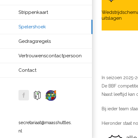
Strippenkaart
Wedstrijdschem
uitslagen
Spelershoek
Gedragsregels
Vertrouwenscontactpersoon
Contact
In seizoen 2025-
De BBF competitie 
Website
Website
Naast leeftijd kan
facebook
Bossche
Sjors
Badminton
Sportief
Federatie
Bij ieder team st
secretariaat@maasshuttles.
Hieronder staat no
nl
alle