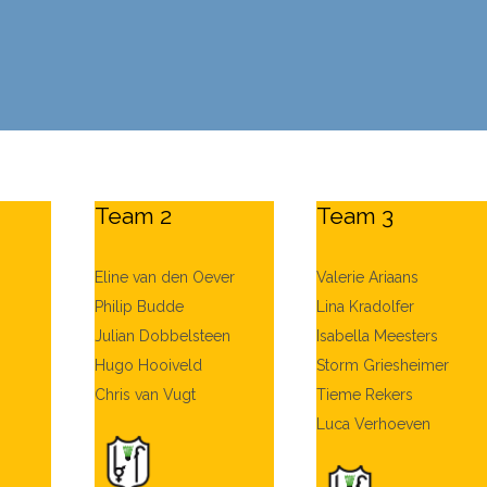
Team 2
Team 3
Eline van den Oever
Valerie Ariaans
Philip Budde
Lina Kradolfer
Julian Dobbelsteen
Isabella Meesters
Hugo Hooiveld
Storm Griesheimer
Chris van Vugt
Tieme Rekers
Luca Verhoeven