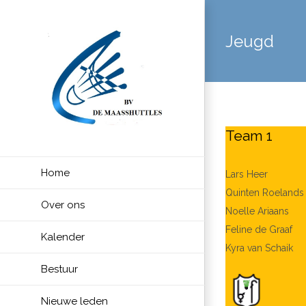
Skip
to
Jeugd
content
Team 1
Home
Lars Heer
Quinten Roelands
Over ons
Noelle Ariaans
Feline de Graaf
Kalender
Kyra van Schaik
Bestuur
Nieuwe leden