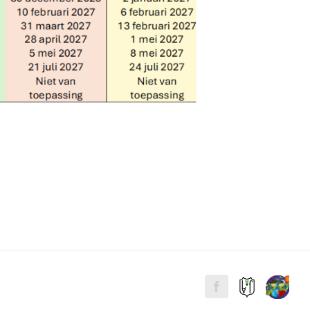
Website
Website
facebook
Bossche
Sjors
Badminton
Sportief