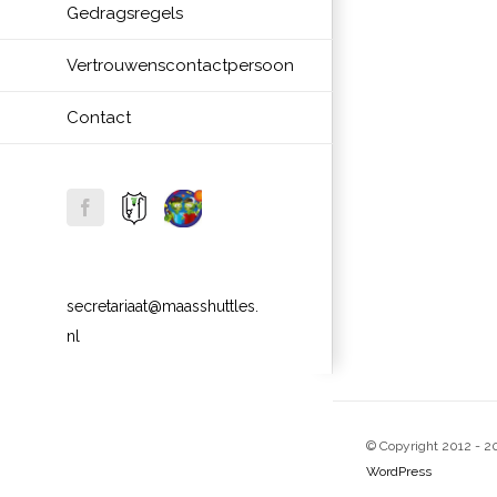
Gedragsregels
Vertrouwenscontactpersoon
Contact
Website
Website
facebook
Bossche
Sjors
Badminton
Sportief
Federatie
secretariaat@maasshuttles.
nl
© Copyright 2012 -
2
WordPress